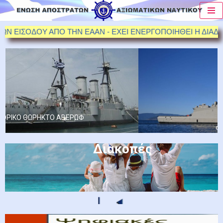
Μεταπηδήστε
Ν ΕΙΣΟΔΟΥ ΑΠΟ ΤΗΝ ΕΑΑΝ - ΕΧΕΙ ΕΝΕΡΓΟΠΟΙΗΘΕΙ Η ΔΙΑΔΙΚΑΣΙ
στο
περιεχόμενο
Διακοπές
ΦΡΕΓΑΤΑ "ΚΙΜΩΝ"